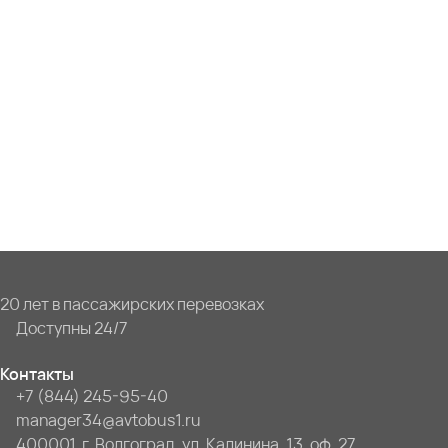
20 лет в пассажирских перевозках
Доступны 24/7
Контакты
+7 (844) 245-95-40
manager34@avtobus1.ru
400001, г. Волгоград, ул. Калинина, 13, оф. 27