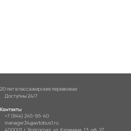
20 лет в пассажирских перевозках
Доступны 24/7
Контакты
+7 (844) 245-95-40
manager34@avtobus1.ru
400001, г. Волгоград, ул. Калинина, 13, оф. 27