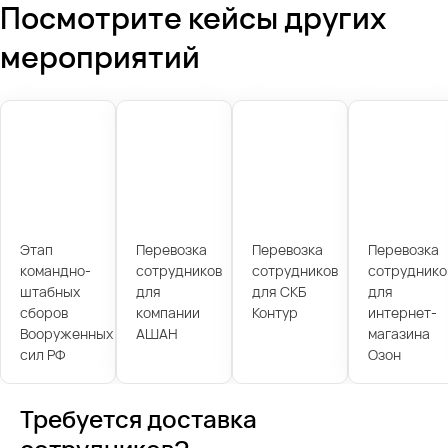
Посмотрите кейсы других
мероприятий
Этап
Перевозка
Перевозка
Перевозка
командно-
сотрудников
сотрудников
сотруднико
штабных
для
для СКБ
для
сборов
компании
Контур
интернет-
Вооруженных
АШАН
магазина
сил РФ
Озон
Требуется доставка