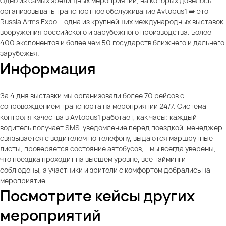
Одно из самых зрелищных мероприятий, на которых довелось
организовывать транспортное обслуживание Avtobus1 ➡️ это
Russia Arms Expo – одна из крупнейших международных выставок
вооружения российского и зарубежного производства. Более
400 экспонентов и более чем 50 государств ближнего и дальнего
зарубежья.
Информация
За 4 дня выставки мы организовали более 70 рейсов с
сопровождением транспорта на мероприятии 24/7. Система
контроля качества в Avtobus1 работает, как часы: каждый
водитель получает SMS-уведомление перед поездкой, менеджер
связывается с водителем по телефону, выдаются маршрутные
листы, проверяется состояние автобусов, - мы всегда уверены,
что поездка проходит на высшем уровне, все тайминги
соблюдены, а участники и зрители с комфортом добрались на
мероприятие.
Посмотрите кейсы других
мероприятий