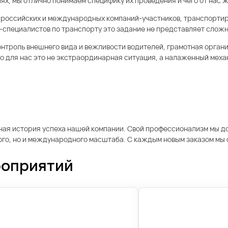
, мы отлично понимаем специфику их проведения и чего от нас жд
 российских и международных компаний-участников, транспортир
t-специалистов по транспорту это задание не представляет сложн
онтроль внешнего вида и вежливости водителей, грамотная орган
 для нас это не экстраординарная ситуация, а налаженный механи
я история успеха нашей компании. Свой профессионализм мы док
кого, но и международного масштаба. С каждым новым заказом мы
роприятий