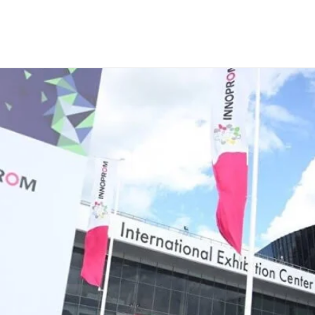
«Иннопром»