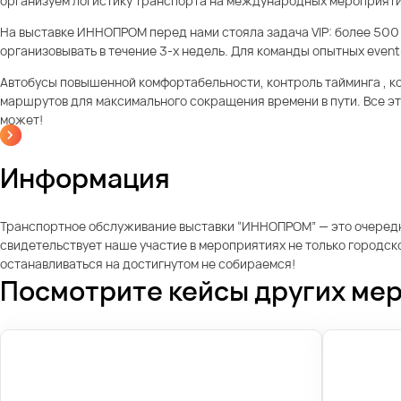
организуем логистику транспорта на международных мероприятиях
На выставке ИННОПРОМ перед нами стояла задача VIP: более 500
организовывать в течение 3-х недель. Для команды опытных even
Автобусы повышенной комфортабельности, контроль тайминга , к
маршрутов для максимального сокращения времени в пути. Все это
может!
Информация
Транспортное обслуживание выставки “ИННОПРОМ” — это очередна
свидетельствует наше участие в мероприятиях не только городс
останавливаться на достигнутом не собираемся!
Посмотрите кейсы других ме