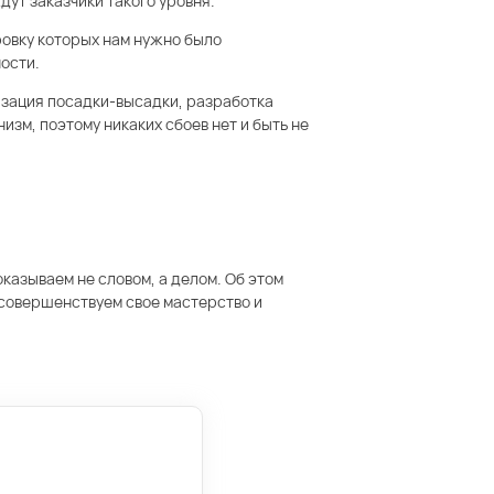
ут заказчики такого уровня.
овку которых нам нужно было
ости.
изация посадки-высадки, разработка
зм, поэтому никаких сбоев нет и быть не
азываем не словом, а делом. Об этом
 совершенствуем свое мастерство и